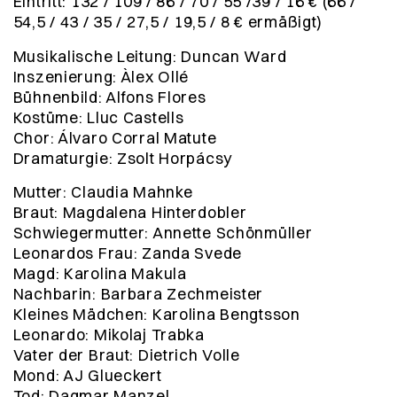
Eintritt: 132 / 109 / 86 / 70 / 55 /39 / 16 € (66 /
54,5 / 43 / 35 / 27,5 / 19,5 / 8 € ermäßigt)
Musikalische Leitung: Duncan Ward
Inszenierung: Àlex Ollé
Bühnenbild: Alfons Flores
Kostüme: Lluc Castells
Chor: Álvaro Corral Matute
Dramaturgie: Zsolt Horpácsy
Mutter: Claudia Mahnke
Braut: Magdalena Hinterdobler
Schwiegermutter: Annette Schönmüller
Leonardos Frau: Zanda Svede
Magd: Karolina Makula
Nachbarin: Barbara Zechmeister
Kleines Mädchen: Karolina Bengtsson
Leonardo: Mikolaj Trabka
Vater der Braut: Dietrich Volle
Mond: AJ Glueckert
Tod: Dagmar Manzel