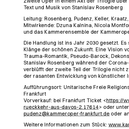
Zweite Oper in einem Akt der Trilogie übe
Text und Musik von Stanislav Rosenberg
Leitung: Rosenberg, Pudenz, Keller, Kraatz,
Mitwirkende: Dzuna Kalnina, Nicola Montfor
und das Kammerensemble der Kammeroper
Die Handlung ist ins Jahr 2030 gesetzt. Es
Klänge der schönen Zukunft. Eine Vision v
Trauma-Romantik, Pseudo-Barock, Dekonst
Stanislav Rosenberg während der Corona-
verblüfft der zweite Teil der Trilogie nic
der rasanten Entwicklung von künstlicher I
Aufführungsort: Unitarische Freie Religion
Frankfurt
Vorverkauf: bei Frankfurt Ticket <
https://w
rueckkehr-aus-davos-2.17614
> oder unte
pudenz@kammeroper-frankfurt.de
oder a
Weitere Informationen zum Stück:
www.kam