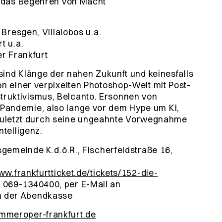
r das Begehren von Macht
 Bresgen, Villalobos u.a.
t u.a.
 Frankfurt
 sind Klänge der nahen Zukunft und keinesfalls
on einer verpixelten Photoshop-Welt mit Post-
ruktivismus, Belcanto. Ersonnen von
Pandemie, also lange vor dem Hype um KI,
ht zuletzt durch seine ungeahnte Vorwegnahme
ntelligenz.
sgemeinde K.d.ö.R., Fischerfeldstraße 16,
ww.frankfurtticket.de/tickets/152-die-
r 069-1340400, per E-Mail an
n der Abendkasse
meroper-frankfurt.de