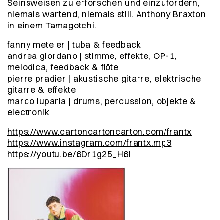
Seinsweisen zu erforschen und einzufordern,
niemals wartend, niemals still. Anthony Braxton
in einem Tamagotchi.
fanny meteier |
tuba & feedback
andrea giordano |
stimme, effekte, OP-1,
melodica, feedback & ﬂöte
pierre pradier |
akustische gitarre, elektrische
gitarre & effekte
marco luparia |
drums, percussion, objekte &
electronik
https://www.cartoncartoncarton.com/frantx
https://www.instagram.com/frantx.mp3
https://youtu.be/6Dr1g25_H6I