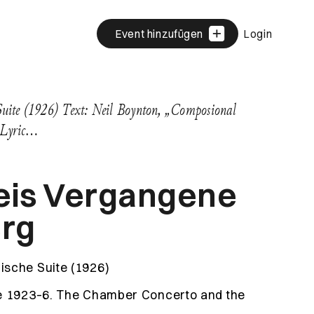
Event hinzufügen
Login
uite (1926) Text: Neil Boynton, „Composional
e Lyric…
eis Vergangene
erg
ische Suite (1926)
ue 1923–6. The Chamber Concerto and the