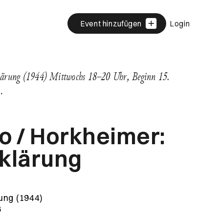
Event hinzufügen
Login
klärung (1944) Mittwochs 18–20 Uhr, Beginn 15.
r…
o / Horkheimer:
fklärung
rung (1944)
6