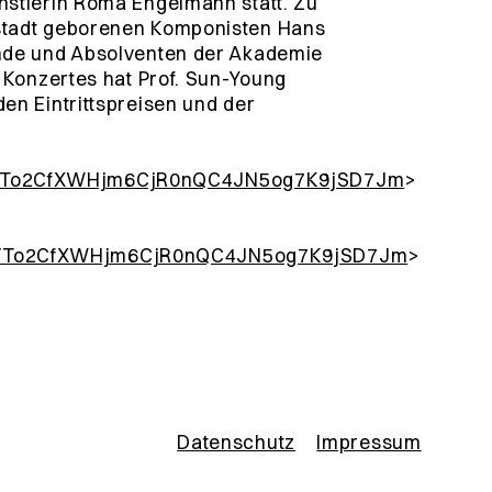
nstlerin Roma Engelmann statt. Zu
stadt geborenen Komponisten Hans
ende und Absolventen der Akademie
 Konzertes hat Prof. Sun-Young
en Eintrittspreisen und der
x/To2CfXWHjm6CjR0nQC4JN5og7K9jSD7Jm
>
y/To2CfXWHjm6CjR0nQC4JN5og7K9jSD7Jm
>
Datenschutz
Impressum