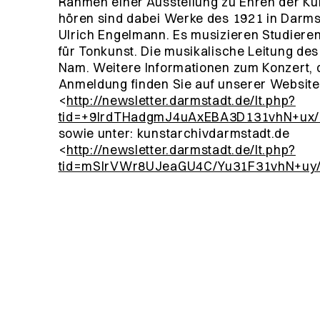
Rahmen einer Ausstellung zu Ehren der Kü
hören sind dabei Werke des 1921 in Darm
Ulrich Engelmann. Es musizieren Studier
für Tonkunst. Die musikalische Leitung des
Nam. Weitere Informationen zum Konzert, d
Anmeldung finden Sie auf unserer Website
<
http://newsletter.darmstadt.de/lt.php?
tid=+9IrdTHadgmJ4uAxEBA3D131vhN+u
sowie unter: kunstarchivdarmstadt.de
<
http://newsletter.darmstadt.de/lt.php?
tid=mSIrVWr8UJeaGU4C/Yu31F31vhN+u