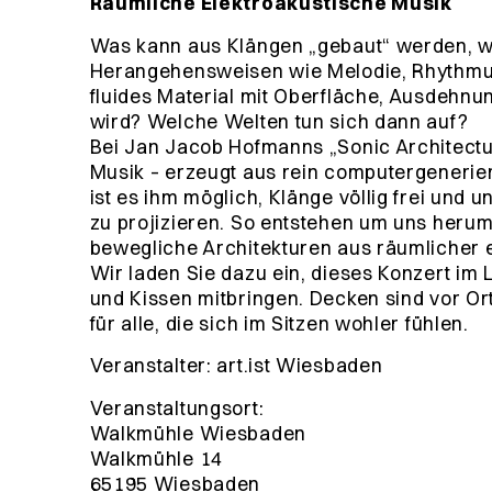
Räumliche Elektroakustische Musik
Was kann aus Klängen „gebaut“ werden, w
Herangehensweisen wie Melodie, Rhythmus
fluides Material mit Oberfläche, Ausdehnu
wird? Welche Welten tun sich dann auf?
Bei Jan Jacob Hofmanns „Sonic Architectu
Musik – erzeugt aus rein computergenerie
ist es ihm möglich, Klänge völlig frei un
zu projizieren. So entstehen um uns heru
bewegliche Architekturen aus räumlicher e
Wir laden Sie dazu ein, dieses Konzert im
und Kissen mitbringen. Decken sind vor O
für alle, die sich im Sitzen wohler fühlen.
Veranstalter: art.ist Wiesbaden
Veranstaltungsort:
Walkmühle Wiesbaden
Walkmühle 14
65195 Wiesbaden