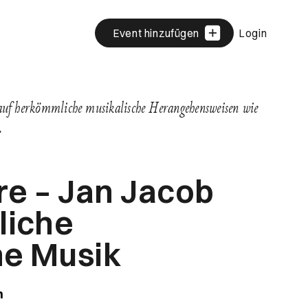
Event hinzufügen
Login
uf herkömmliche musikalische Herangehensweisen wie
…
re – Jan Jacob
liche
he Musik
n