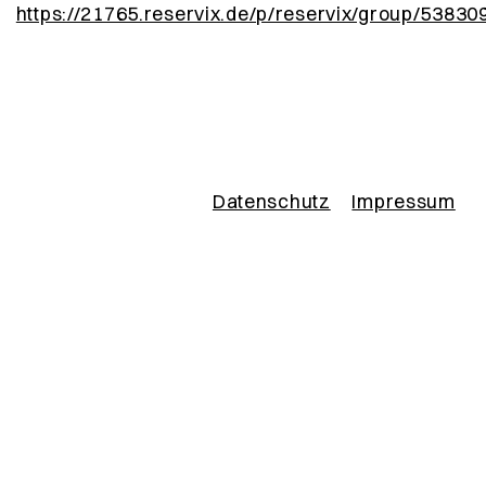
https://21765.reservix.de/p/reservix/group/53830
Datenschutz
Impressum